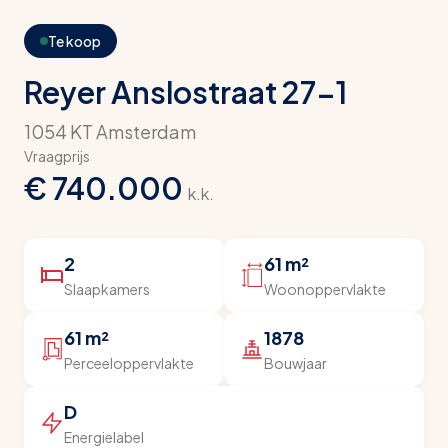
Te koop
Reyer Anslostraat 27-1
1054 KT Amsterdam
Vraagprijs
€ 740.000
k.k.
2
61 m²
Slaapkamers
Woonoppervlakte
61 m²
1878
Perceeloppervlakte
Bouwjaar
D
Energielabel