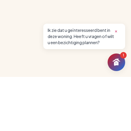
entrances to Vondelpark, this characterful
freehold apartment of approximately 61 sq.m.
offers a rare combination of tranquillity, greenery
Ik zie dat u geïnteresseerd bent in
×
and city living. Situated on the quiet Reyer
deze woning. Heeft u vragen of wilt
Anslostraat, yet just around the corner from the
u een bezichtiging plannen?
vibrant Overtoom, Jan Pieter Heijestraat and the
charming Cornelis Schuyt neighbourhood, it
1
enjoys the very best of both worlds.
The apartment forms part of a distinctive period
building designed in 1878 by the renowned
architect N.H. Blank. Its historic character,
abundant natural light, sunny south-facing balcony
and exceptional location combine to create a
home with a truly unique appeal.
The spacious living room, featuring a working