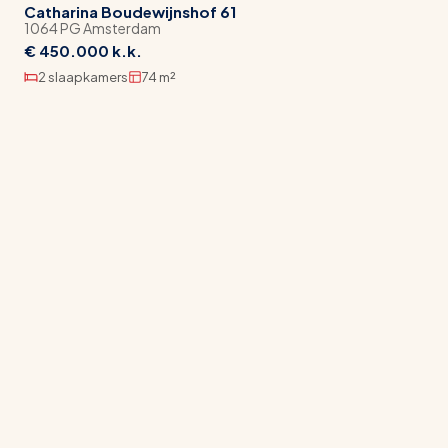
Catharina Boudewijnshof 61
stedelijke allure, terwijl de levendigheid van de
1064 PG Amsterdam
stad op slechts enkele minuten wandelen ligt.
€ 450.000 k.k.
2 slaapkamers
74 m²
Op korte loopafstand bevinden zich de gezellige
terrassen en restaurants aan de Overtoom, de
populaire Jan Pieter Heijestraat en de exclusieve
Cornelis Schuytstraat. Ook de David Lloyd
Sportschool, Café De Zingende Zwaan, het
Museumplein, het Concertgebouw en de Jordaan
liggen binnen handbereik, waardoor sport, cultuur,
gastronomie en ontspanning altijd dichtbij zijn.
De bereikbaarheid is uitstekend. Binnen circa tien
minuten bereikt u de Ring A10, Schiphol ligt op
ongeveer twintig minuten rijden en diverse tram-
en busverbindingen bevinden zich op
loopafstand, waardoor de rest van Amsterdam