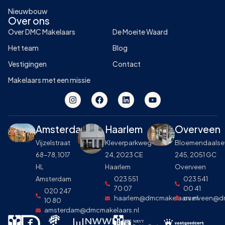
Nieuwbouw
Over ons
Over DMC Makelaars
De Moeite Waard
Het team
Blog
Vestigingen
Contact
Makelaars met een missie
Amsterdam
Haarlem
Overveen
Vijzelstraat
Kleverparkweg
Bloemendaals
68-78, 1017
24, 2023 CE
245, 2051 GC
HL
Haarlem
Overveen
Amsterdam
023 551
023 541
70 07
00 41
020 247
Hallo, hoe gaat het met je? Ik zie
×
haarlem@dmcmakelaars.nl
overveen@dm
10 80
dat dit je eerste keer is op onze
amsterdam@dmcmakelaars.nl
website. Ben je op zoek naar een