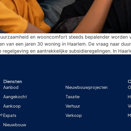
uurzaamheid en wooncomfort steeds bepalender worden voo
en van een jaren 30 woning in Haarlem. De vraag naar duu
 regelgeving en aantrekkelijke subsidieregelingen. In Haar
Diensten
O
Aanbod
Nieuwbouwprojecten
O
Aangekocht
Taxatie
H
Aankoop
Verhuur
V
ie
Expats
Verkoop
M
Nieuwbouw