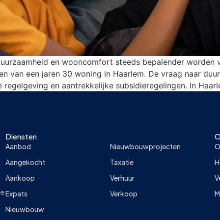
uurzaamheid en wooncomfort steeds bepalender worden voo
en van een jaren 30 woning in Haarlem. De vraag naar duu
 regelgeving en aantrekkelijke subsidieregelingen. In Haar
Diensten
O
Aanbod
Nieuwbouwprojecten
O
Aangekocht
Taxatie
H
Aankoop
Verhuur
V
ie
Expats
Verkoop
M
Nieuwbouw