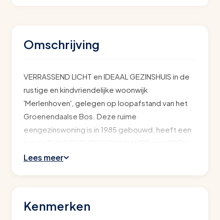
Omschrijving
VERRASSEND LICHT en IDEAAL GEZINSHUIS in de
rustige en kindvriendelijke woonwijk
'Merlenhoven', gelegen op loopafstand van het
Groenendaalse Bos. Deze ruime
eengezinswoning is in 1985 gebouwd, heeft een
brede TUINGERICHTE WOONKAMER met OPEN
KEUKEN aan de voorzijde. Op de 1e verdieping
Lees meer
bevinden zich 2 (voorheen 3) goede slaapkamers
en een badkamer. De 2e verdieping is een ruime
zolderslaapkamer met mooie nokhoogte,
Kenmerken
voldoende bergruimte en een prettige lichtinval