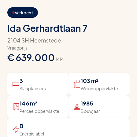
Verkocht
Ida Gerhardtlaan 7
2104 SH Heemstede
Vraagprijs
€ 639.000
k.k.
3
103 m²
Slaapkamers
Woonoppervlakte
146 m²
1985
Perceeloppervlakte
Bouwjaar
B
Energielabel