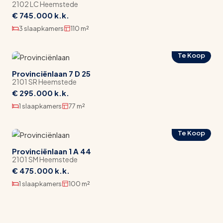
2102 LC Heemstede
(formerly 3) good bedrooms and a bathroom.
€ 745.000 k.k.
The 2nd floor is a spacious attic bedroom with a
3 slaapkamers
110 m²
beautiful ceiling height, ample storage space, and
pleasant natural light thanks to the large skylight.
Te Koop
The SUNNY backyard with REAR ACCESS and
Provinciënlaan 7 D 25
STONE SHED is a lovely sheltered spot.
2101 SR Heemstede
€ 295.000 k.k.
Location;
1 slaapkamers
77 m²
In no time at all, you will find yourself in the
charming shopping streets of Heemstede, the
Te Koop
"Raadhuisstraat" and the "Binnenweg", and the
Provinciënlaan 1 A 44
weekly market on Wednesday is also worth a visit.
2101 SM Heemstede
You can easily walk into the Groenendaal walking
€ 475.000 k.k.
forest for a breath of fresh air or for a nice cup of
1 slaapkamers
100 m²
coffee at the takeaway bar at Landgoed
Groendendaal. Do you have children? Then the
Groenendaal playground and the petting zoo are,