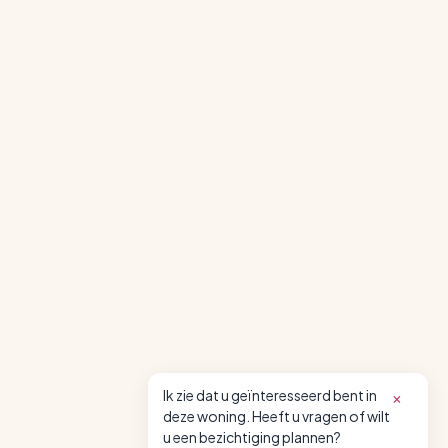
appliances such as a convection oven,
microwave, dishwasher, fridge/freezer, 4-burner
gas hob and stainless steel extractor hood, and a
nice view over the quiet street at the front.
1st Floor: landing, spacious bedroom at the front,
large bedroom with 2 Velux skylights at the rear
(formerly 2 rooms) and built-in wardrobes,
bathroom with bathtub with shower, toilet and
washbasin.
2nd Floor: landing with washing machine and dryer
connections and access to the loft, central
heating system (Remeha) and mechanical
ventilation, large attic bedroom with a Velux
skylight on both sides.
Ik zie dat u geïnteresseerd bent in
×
deze woning. Heeft u vragen of wilt
Key features
u een bezichtiging plannen?