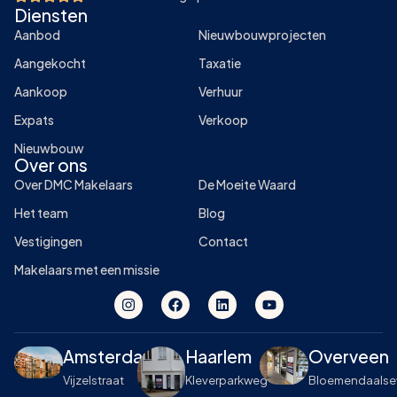
Diensten
Aanbod
Nieuwbouwprojecten
Aangekocht
Taxatie
Aankoop
Verhuur
Expats
Verkoop
Nieuwbouw
Over ons
Over DMC Makelaars
De Moeite Waard
Het team
Blog
Vestigingen
Contact
Makelaars met een missie
Amsterdam
Haarlem
Overveen
Vijzelstraat
Kleverparkweg
Bloemendaals