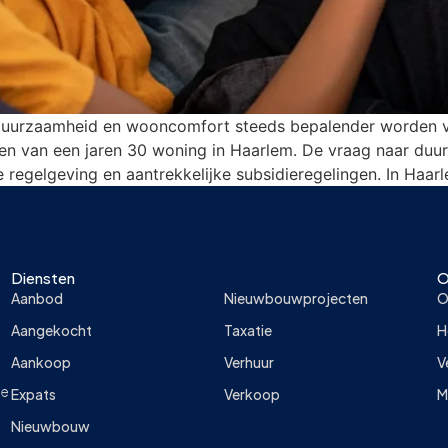
uurzaamheid en wooncomfort steeds bepalender worden voo
en van een jaren 30 woning in Haarlem. De vraag naar duu
 regelgeving en aantrekkelijke subsidieregelingen. In Haar
Diensten
O
Aanbod
Nieuwbouwprojecten
O
Aangekocht
Taxatie
H
Aankoop
Verhuur
V
ie
Expats
Verkoop
M
Nieuwbouw