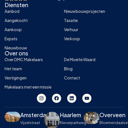
Diensten
Aanbod
Nieuwbouwprojecten
Aangekocht
Taxatie
Aankoop
Verhuur
Expats
Verkoop
Nieuwbouw
Over ons
Over DMC Makelaars
De Moeite Waard
Het team
Blog
Vestigingen
Contact
Makelaars met een missie
Amsterdam
Haarlem
Overveen
Vijzelstraat
Kleverparkweg
Bloemendaals